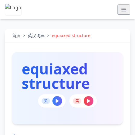
首页
>
英汉词典
>
equiaxed structure
equiaxed
structure
英
美