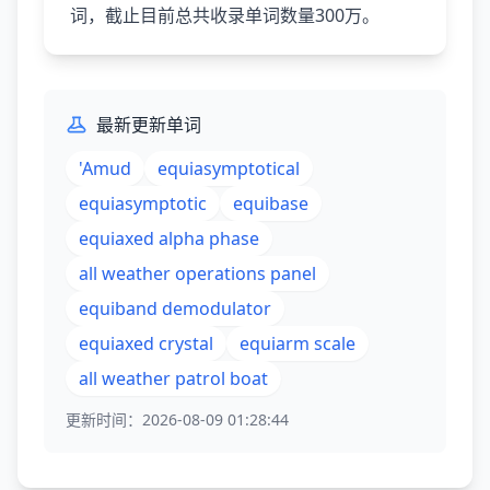
词，截止目前总共收录单词数量300万。
最新更新单词
'Amud
equiasymptotical
equiasymptotic
equibase
equiaxed alpha phase
all weather operations panel
equiband demodulator
equiaxed crystal
equiarm scale
all weather patrol boat
更新时间：2026-08-09 01:28:44