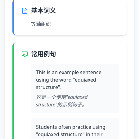
基本词义
等轴组织
常用例句
This is an example sentence
using the word "equiaxed
structure".
这是一个使用"equiaxed
structure"的示例句子。
Students often practice using
"equiaxed structure" in their