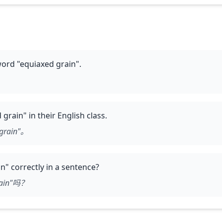
word "equiaxed grain".
。
grain" in their English class.
ain"。
" correctly in a sentence?
in"吗？