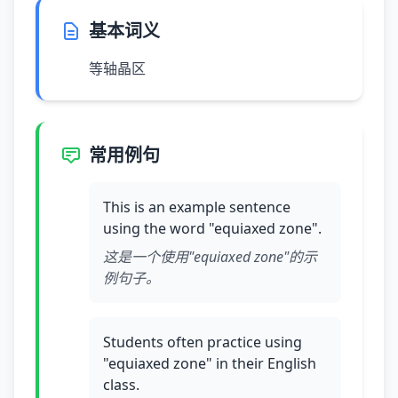
基本词义
等轴晶区
常用例句
This is an example sentence
using the word "equiaxed zone".
这是一个使用"equiaxed zone"的示
例句子。
Students often practice using
"equiaxed zone" in their English
class.